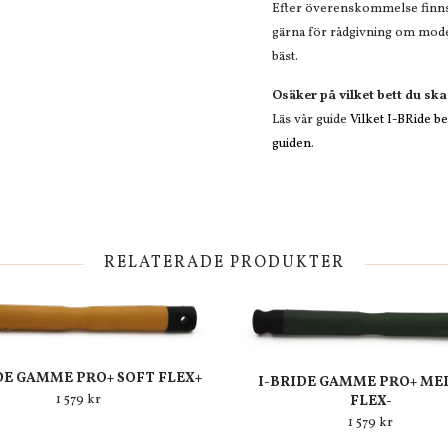
Efter överenskommelse finns m
gärna för rådgivning om model
bäst.
Osäker på vilket bett du ska
Läs vår guide
Vilket I-BRide bet
guiden
.
RELATERADE PRODUKTER
DE GAMME PRO+ SOFT FLEX+
I-BRIDE GAMME PRO+ ME
1 579 kr
FLEX-
1 579 kr