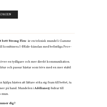
UKORGEN
bett Strong Flex-
är en teknisk mundel i Gamme
ill kombinera I-BRide-känslan med befintliga Pro+-
över en tydligare och mer direkt kommunikation.
uktur och passar hästar som trivs med en mer stabil
hjälpa hästen att lättare söka sig fram till bettet, ta
mer på hand. Mundelen i
Adéliane©
bidrar till
s mun.
ämmer dig?