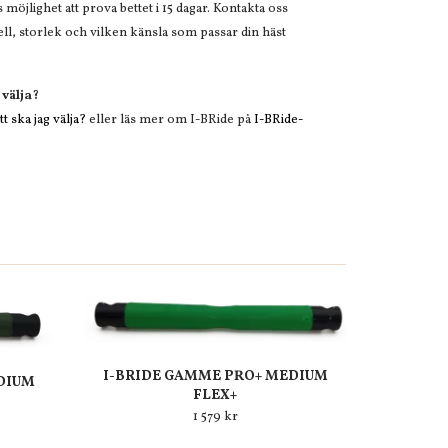
öjlighet att prova bettet i 15 dagar. Kontakta oss
l, storlek och vilken känsla som passar din häst
 välja?
t ska jag välja?
eller läs mer om I-BRide på
I-BRide-
I-BRIDE GAMME PRO+ MEDIUM
DIUM
FLEX+
1 579 kr