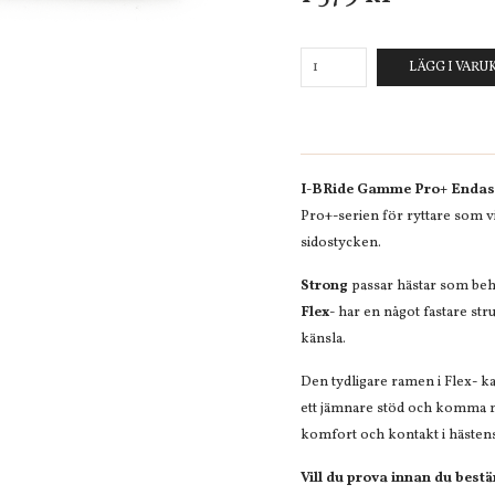
LÄGG I VAR
I-BRide Gamme Pro+ Endast 
Pro+-serien för ryttare som v
sidostycken.
Strong
passar hästar som beh
Flex-
har en något fastare str
känsla.
Den tydligare ramen i Flex- kan 
ett jämnare stöd och komma 
komfort och kontakt i hästen
Vill du prova innan du best