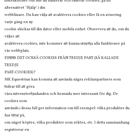
instruktioner om hur du hanterar och raderar cookies, gå till
alternativet "Hjälp" i din
webbläsare. Du kan välja att avaktivera cookies eller få en avisering
varje gång en ny
cookie skickas till din dator eller mobila enhet. Observera att du, om du
väljer att
avaktivera cookies, inte kommer att kunna utnyttja alla funktioner på
vår webbplats.
FINNS DET OCKSÅ COOKIES FRÅN TREDJE PART (SÅ KALLADE
TREDJE
PART-COOKIES)?
MK Equestrian kan komma att använda några reklampartners som
bidrar till att göra
våra interneterbjudanden och hemsida mer intressant för dig. De
cookies som
används i dessa fall ger information om till exempel: vilka produkter du
har tittat på,
om något köptes, vilka produkter som söktes, etc. I detta sammanhang
registrerar en