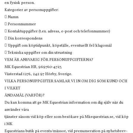
en fysisk person.
Kategorier av personuppgifter:
 Namn
 Personnummer
 Kontaktuppgifter (t.ex. adress, e-post och telefonnummer)
 Din korrespondens
 Uppgift om köptidpunkt, köpställe, eventuellt fel/klagomål
 Tekniska uppgifter om din utrustning
VEM ÄR ANSVARIG FÖR PERSONUPPGIFTERNA?
MK Equestrian HB, 969760-4727,
Västerstad 1276, 242 97 Hörby, Sverige.
VILKA PERSONUPPGIFTER SAMLAR VI IN OM DIG SOM KUND OCH
I VILKET
ÄNDAMÅL (VARFÖR)?
Du kan komma att ge MK Equestrian information om dig själv när du
använder våra
tjänster såsom vid köp eller som besökare på Mkequestrian.se, vid köp
i MK
Equestrians butik på events/mässor, vid prenumeration på nyhetsbrev-