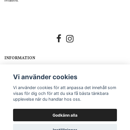
relation.
INFORMATION
Om oss
Köpvillkor
Vi använder cookies
GDPR
Vi använder cookies för att anpassa det innehåll som
FRÅGOR?
visas för dig och för att du ska få bästa tänkbara
Kontakta oss: MK EQUESTRIAN
info@mkequestrian.se
Björkdala
upplevelse när du handlar hos oss.
Västerstad 1276 242 97 Hörby
Godkänn alla
© Copyright MK Equestrian