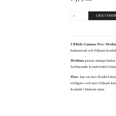
LÄGG I VAR
I-BRide Gamme Pro+ Mediu
balanserad och följsam kontakt
Medium
passar många hästar
fortfarande komfortabel käns
Flex+
har en mer flexibel stru
rörligare och mer följsam kä
kontakt i hästens mun.