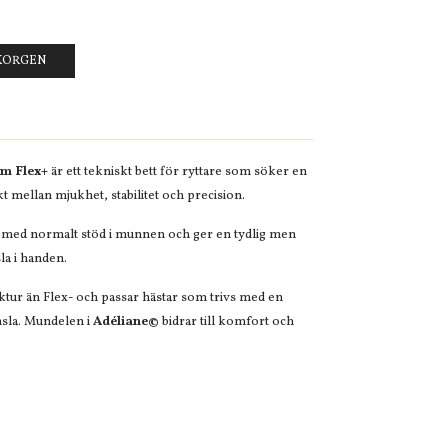
UKORGEN
m Flex+
är ett tekniskt bett för ryttare som söker en
 mellan mjukhet, stabilitet och precision.
 med normalt stöd i munnen och ger en tydlig men
la i handen.
ktur än Flex- och passar hästar som trivs med en
nsla. Mundelen i
Adéliane©
bidrar till komfort och