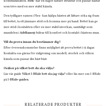
kommunikation.
Flex-
har en något fastare struktur och passar hästar
som trivs med en mer stabil känsla.
Den tydligare ramen i Flex- kan hjälpa hästen att lättare söka sig fram
till bettet, ta ett jämnare stöd och komma mer på hand. Bettet kan ge
mer stöd i kontakten eller en mer stabil inverkan, samtidigt som
mundelen i
Adéliane©
bidrar till komfort och kontakt i hästens mun.
Vill du prova innan du bestämmer dig?
Efter överenskommelse finns möjlighet att prova bettet i 15 dagar.
Kontakta oss gärna för rådgivning om modell, storlek och vilken
känsla som passar din häst bäst.
Osäker på vilket bett du ska välja?
Läs vår guide
Vilket I-BRide bett ska jag välja?
eller läs mer om I-BRide
på
I-BRide-guiden
.
RELATERADE PRODUKTER