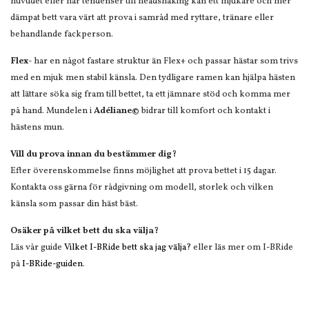
huvudet eller har tendenser till headshaking kan ett mjukare och mer
dämpat bett vara värt att prova i samråd med ryttare, tränare eller
behandlande fackperson.
Flex-
har en något fastare struktur än Flex+ och passar hästar som trivs
med en mjuk men stabil känsla. Den tydligare ramen kan hjälpa hästen
att lättare söka sig fram till bettet, ta ett jämnare stöd och komma mer
på hand. Mundelen i
Adéliane©
bidrar till komfort och kontakt i
hästens mun.
Vill du prova innan du bestämmer dig?
Efter överenskommelse finns möjlighet att prova bettet i 15 dagar.
Kontakta oss gärna för rådgivning om modell, storlek och vilken
känsla som passar din häst bäst.
Osäker på vilket bett du ska välja?
Läs vår guide
Vilket I-BRide bett ska jag välja?
eller läs mer om I-BRide
på
I-BRide-guiden
.