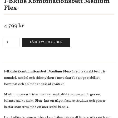
I-BRide Kombinationsbett Medium
Flex-
4 799 kr
LÄGG I VARUKORGEN
I-BRide Kombinationsbett Medium Flex-
är ett tekniskt bett där
mundel, nosdel och sidostycken samverkar för att ge stabilitet,
komfort och en mer anpassad kontakt.
Medium
passar hästar med normalt stöd i munnen och ger en
balanserad kontakt.
Flex-
har en något fastare struktur och passar
hästar som trivs med en mer stabil känsla.
Den tydligare ramen i Flex- kan hjälpa hästen att lättare söka sig fram