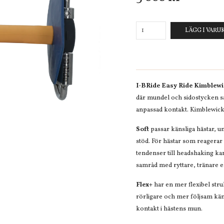
LÄGG I VAR
I-BRide Easy Ride Kimblewi
där mundel och sidostycken sa
anpassad kontakt. Kimblewick 
Soft
passar känsliga hästar, un
stöd. För hästar som reagerar
tendenser till headshaking kan
samråd med ryttare, tränare 
Flex+
har en mer flexibel stru
rörligare och mer följsam kä
kontakt i hästens mun.