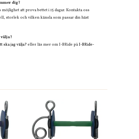
ämmer dig?
öjlighet att prova bettet i 15 dagar. Kontakta oss
l, storlek och vilken känsla som passar din häst
 välja?
t ska jag välja?
eller läs mer om I-BRide på
I-BRide-