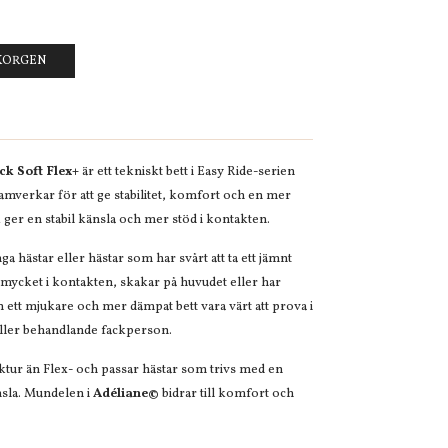
UKORGEN
ck Soft Flex+
är ett tekniskt bett i Easy Ride-serien
mverkar för att ge stabilitet, komfort och en mer
ger en stabil känsla och mer stöd i kontakten.
ga hästar eller hästar som har svårt att ta ett jämnt
 mycket i kontakten, skakar på huvudet eller har
 ett mjukare och mer dämpat bett vara värt att prova i
eller behandlande fackperson.
ktur än Flex- och passar hästar som trivs med en
nsla. Mundelen i
Adéliane©
bidrar till komfort och