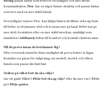
Strong
passar hästar som behöver en tydligare och mer direkt
kommunikation.
Flex-
har en något fastare struktur och passar hästar
som trivs med en mer stabil känsla.
Den tydligare ramen i Flex- kan hjälpa hästen att lättare söka sig fram
till bettet, ta ett jämnare stöd och komma mer på hand. Bettet kan ge
mer stöd i kontakten eller en mer stabil inverkan, samtidigt som
mundelen i
Adéliane©
bidrar till komfort och kontakt i hästens mun.
Vill du prova innan du bestämmer dig?
Efter överenskommelse finns möjlighet att prova bettet i 15 dagar.
Kontakta oss gärna för rådgivning om modell, storlek och vilken
känsla som passar din häst bäst.
Osäker på vilket bett du ska välja?
Läs vår guide
Vilket I-BRide bett ska jag välja?
eller läs mer om I-BRide
på
I-BRide-guiden
.