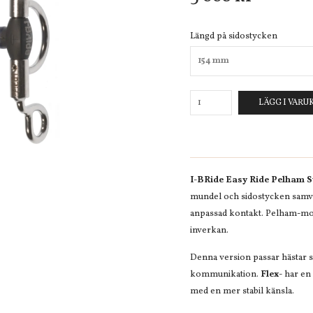
Längd på sidostycken
154 mm
LÄGG I VAR
I-BRide Easy Ride Pelham S
mundel och sidostycken samver
anpassad kontakt. Pelham-mod
inverkan.
Denna version passar hästar 
kommunikation.
Flex-
har en 
med en mer stabil känsla.