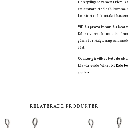
Den tydligare ramen i Flex- kan 
ett jämnare stöd och komma 
komfort och kontakt i hästen
Vill du prova innan du best
Efter överenskommelse finns m
gärna för rådgivning om model
bäst.
Osäker på vilket bett du ska
Läs vår guide
Vilket I-BRide bet
guiden
.
RELATERADE PRODUKTER