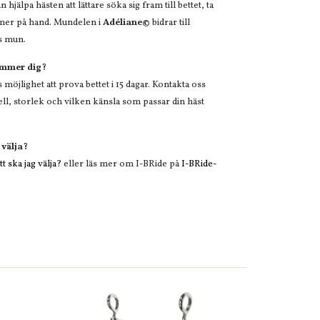
hjälpa hästen att lättare söka sig fram till bettet, ta
mer på hand. Mundelen i
Adéliane©
bidrar till
s mun.
ämmer dig?
öjlighet att prova bettet i 15 dagar. Kontakta oss
l, storlek och vilken känsla som passar din häst
 välja?
t ska jag välja?
eller läs mer om I-BRide på
I-BRide-